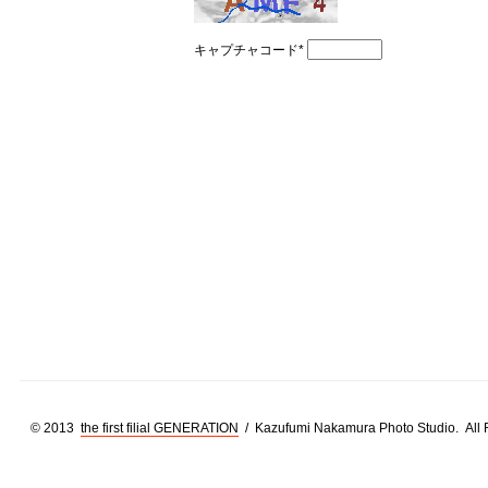
キャプチャコード
*
© 2013
the first filial GENERATION
/ Kazufumi Nakamura Photo Studio. All 